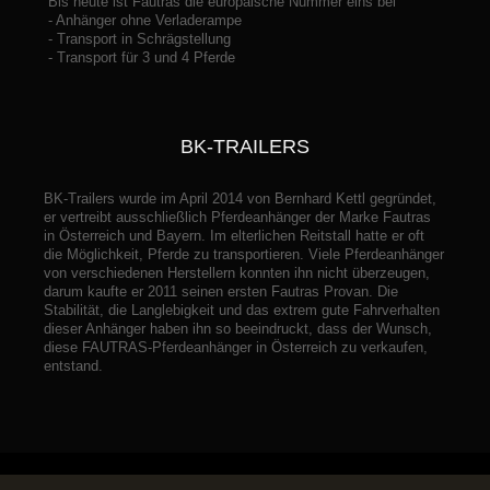
Bis heute ist Fautras die europäische Nummer eins bei
- Anhänger ohne Verladerampe
- Transport in Schrägstellung
- Transport für 3 und 4 Pferde
BK-TRAILERS
BK-Trailers wurde im April 2014 von Bernhard Kettl gegründet,
er vertreibt ausschließlich Pferdeanhänger der Marke Fautras
in Österreich und Bayern. Im elterlichen Reitstall hatte er oft
die Möglichkeit, Pferde zu transportieren. Viele Pferdeanhänger
von verschiedenen Herstellern konnten ihn nicht überzeugen,
darum kaufte er 2011 seinen ersten Fautras Provan. Die
Stabilität, die Langlebigkeit und das extrem gute Fahrverhalten
dieser Anhänger haben ihn so beeindruckt, dass der Wunsch,
diese FAUTRAS-Pferdeanhänger in Österreich zu verkaufen,
entstand.