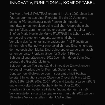
INNOVATIV, FUNKTIONAL, KOMFORTABEL
Die Marke VANS FAUTRAS entstand im Jahr 1992. Jean-Luc
Fautras stammt aus einer Pferdefamilie die 10 Jahre lang
britische Pferdeanhänger nach Frankreich importierte.
Irgendwann konnten diese seine täglichen Ansprüche nicht
mehr erfüllen, darum entschied er zusammen mit seiner
Ehefrau Marie-Noelle die Marke FAUTRAS ins Leben zu rufen,
um so seine eigenen Konzepte zu verwirklichen.
Vor allem das "amerikanische Ladesystem" (2 Flügeltüren
hinten - ohne Rampe) war eine gänzlich neue Erscheinung auf
dem europäischen Markt. Zwei Jahre später wurde dann auch
schon der erste Pferdeanhänger für 3 oder 4 Pferde in
Schrägstellung präsentiert. 2011 übernahm deren Sohn Jean-
Léonard die Geschäftsleitung.
Seit dem ersten Tag sind ständig innovative Entwicklungen
vorgestellt worden, die für Komfort, Sicherheit und
Benutzerfreundlichkeit sorgen. Insgesamt erhielt Fautras
bereits 9 Innovationspreise (Salon du Cheval de Paris 1992,
1995, 1997, 1999, 2002, 2007, 2008 und Equitana Essen 2007)
und entwickelte 8 europäische Patente. Über 20.000
Pferdeanhänger wurden seit der Gründung der Firma in 50
Verkaufsstellen in ganz Europa verkauft. Im Jahr 2011 wurden
10 weitere Verkaufsstellen in den USA eröffnet.