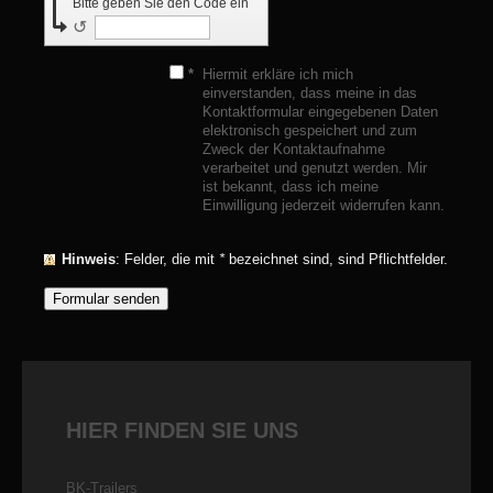
Bitte geben Sie den Code ein
↺
*
Hiermit erkläre ich mich
einverstanden, dass meine in das
Kontaktformular eingegebenen Daten
elektronisch gespeichert und zum
Zweck der Kontaktaufnahme
verarbeitet und genutzt werden. Mir
ist bekannt, dass ich meine
Einwilligung jederzeit widerrufen kann.
Hinweis
: Felder, die mit
*
bezeichnet sind, sind Pflichtfelder.
HIER FINDEN SIE UNS
BK-Trailers