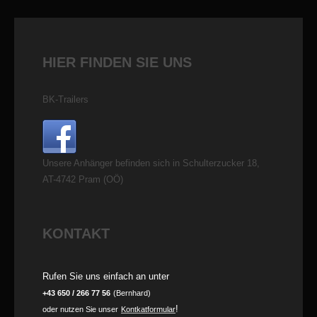
HIER FINDEN SIE UNS
BK-Trailers
Unsere Anhänger befinden sich in Schulterzucker 18,
AT-4742 Pram (OÖ)
KONTAKT
Rufen Sie uns einfach an unter
+43 650 / 266 77 56
(Bernhard)
!
oder nutzen Sie unser
Kontkatformular